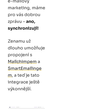
e-mailový
marketing, máme
pro vás dobrou
zprávu –
ano,
synchronizují!
Zenamu už
dlouho umožňuje
propojení s
Mailchimpem
a
SmartEmailinge
m
, a teď je tato
integrace ještě
výkonnější.