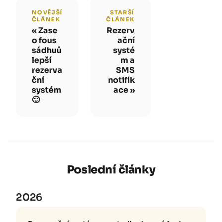
NOVĚJŠÍ
STARŠÍ
ČLÁNEK
ČLÁNEK
Zase
Rezerv
o fous
ační
sádhuů
systé
lepší
m a
rezerva
SMS
ční
notifik
systém
ace
🙂
Poslední články
2026