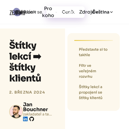
Pro
Funkce
Zdroje
Přihlásit se
Ceník
Vytvořit účet
Čeština
koho
Štítky
Představte si to
lekcí ➡️
takhle
štítky
Filtr ve
veřejném
klientů
rozvrhu
Štítky lekcí a
propojení se️
2. BŘEZNA 2024
štítky klientů
Jan
Bouchner
zakladatel a tech
lead
Zenamu.com