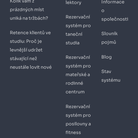
Kolik vám z
Informace
lektory
prázdných míst
o
Rezervační
uniká na tržbách?
společnosti
systém pro
Retence klientů ve
Slovník
taneční
studiu: Proč je
pojmů
studia
levnější udržet
Blog
Rezervační
stávající než
systém pro
neustále lovit nové
Stav
mateřské a
systému
rodinné
centrum
Rezervační
systém pro
posilovny a
fitness