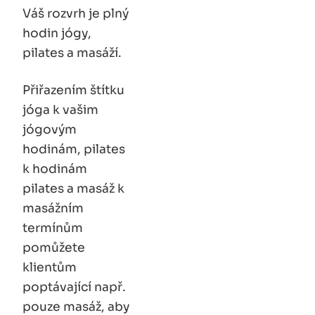
Váš rozvrh je plný
hodin
jógy
,
pilates
a
masáží
.
Přiřazením štítku
jóga
k vašim
jógovým
hodinám,
pilates
k hodinám
pilates a
masáž
k
masážním
termínům
pomůžete
klientům
poptávající např.
pouze masáž, aby