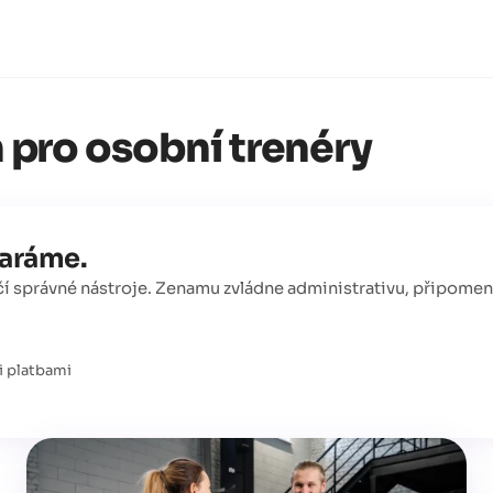
 pro osobní trenéry
taráme.
čí správné nástroje. Zenamu zvládne administrativu, připomen
mi platbami