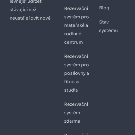
levnější udržet
Blog
Rezervační
stávající než
systém pro
neustále lovit nové
Stav
mateřské a
systému
rodinné
centrum
Rezervační
systém pro
posilovny a
fitness
studia
Rezervační
systém
zdarma