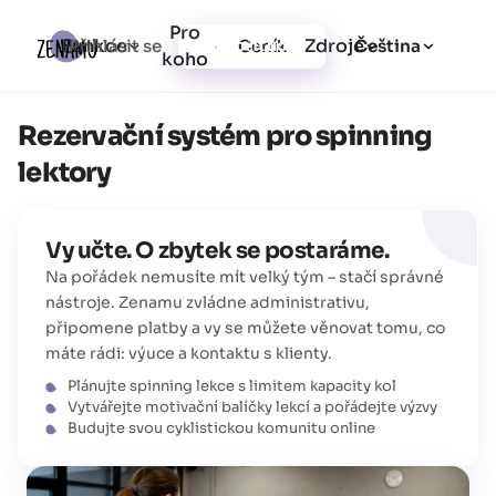
Pro
Funkce
Zdroje
Přihlásit se
Ceník
Vytvořit účet
Čeština
koho
Rezervační systém pro spinning
lektory
Vy učte. O zbytek se postaráme.
Na pořádek nemusíte mít velký tým – stačí správné
nástroje. Zenamu zvládne administrativu,
připomene platby a vy se můžete věnovat tomu, co
máte rádi: výuce a kontaktu s klienty.
Plánujte spinning lekce s limitem kapacity kol
Vytvářejte motivační balíčky lekcí a pořádejte výzvy
Budujte svou cyklistickou komunitu online