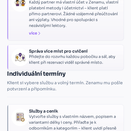
Každý partner má vlastní účet v Zenamu, vlastní
platební metody i účetnictví – klient platí
přímo partnerovi. Žádné vzájemné přeúčtování
ani výplaty. Vhodné pro spolupráci s
nezávislými lektory.
více
Správa více míst pro cvičení
Přidejte do rozvrhu každou pobočku a sál, aby
klient při rezervaci viděl správné místo.
Individuální termíny
Klient si vybere službu a volný termín. Zenamu mu pošle
potvrzení a připomínku.
Služby a ceník
Vytvořte služby s vlastním názvem, popisem a
variantami délky i ceny. Přiřaďte je k
odborníkům a kategoriím – klient uvidí přesně