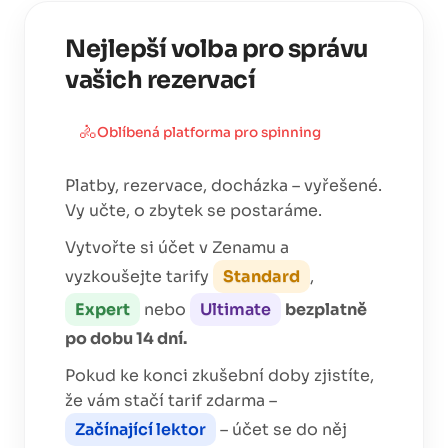
Nejlepší volba pro správu
vašich rezervací
🚴
Oblíbená platforma pro
spinning
Platby, rezervace, docházka – vyřešené.
Vy učte, o zbytek se postaráme.
Vytvořte si účet v Zenamu a
vyzkoušejte tarify
Standard
,
Expert
nebo
Ultimate
bezplatně
po dobu 14 dní.
Pokud ke konci zkušební doby zjistíte,
že vám stačí tarif zdarma –
Začínající lektor
– účet se do něj