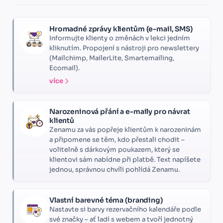
Hromadné zprávy klientům (e-mail, SMS)
Informujte klienty o změnách v lekci jedním
kliknutím. Propojení s nástroji pro newslettery
(Mailchimp, MailerLite, Smartemailing,
Ecomail).
více
Narozeninová přání a e-maily pro návrat
klientů
Zenamu za vás popřeje klientům k narozeninám
a připomene se těm, kdo přestali chodit –
volitelně s dárkovým poukazem, který se
klientovi sám nabídne při platbě. Text napíšete
jednou, správnou chvíli pohlídá Zenamu.
Vlastní barevné téma (branding)
Nastavte si barvy rezervačního kalendáře podle
své značky – ať ladí s webem a tvoří jednotný