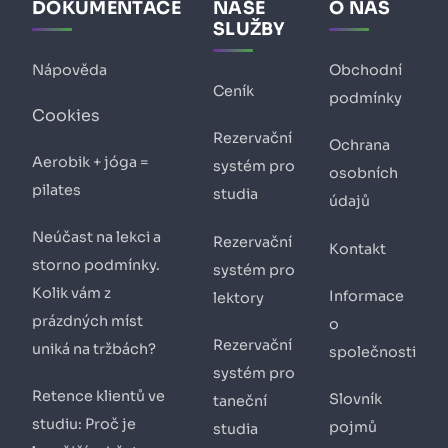
DOKUMENTACE
NAŠE
O NÁS
SLUŽBY
Nápověda
Obchodní
Ceník
podmínky
Cookies
Rezervační
Ochrana
Aerobik + jóga =
systém pro
osobních
pilates
studia
údajů
Neúčast na lekci a
Rezervační
Kontakt
storno podmínky.
systém pro
Kolik vám z
Informace
lektory
prázdných míst
o
Rezervační
uniká na tržbách?
společnosti
systém pro
Retence klientů ve
Slovník
taneční
studiu: Proč je
pojmů
studia