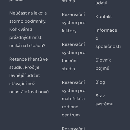
studia
údajů
Neúčast na lekci a
Rezervační
Kontakt
storno podmínky.
systém pro
Kolik vám z
Informace
lektory
prázdných míst
o
Rezervační
uniká na tržbách?
společnosti
systém pro
Retence klientů ve
Slovník
taneční
studiu: Proč je
pojmů
studia
levnější udržet
Blog
Rezervační
stávající než
systém pro
neustále lovit nové
Stav
mateřské a
systému
rodinné
centrum
Rezervační