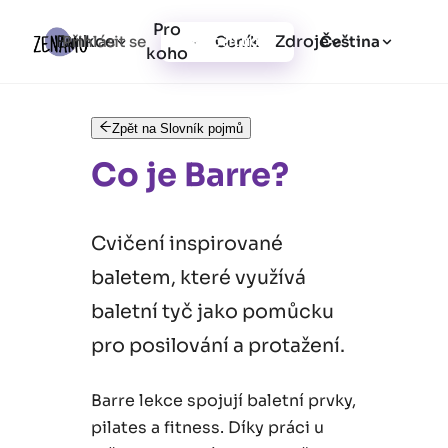
Pro
Funkce
Zdroje
Přihlásit se
Ceník
Vytvořit účet
Čeština
koho
Zpět na Slovník pojmů
Co je Barre?
Cvičení inspirované
baletem, které využívá
baletní tyč jako pomůcku
pro posilování a protažení.
Barre lekce spojují baletní prvky,
pilates a fitness. Díky práci u