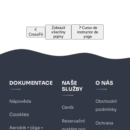
Zobrazit
Curso de
všechny
instructor de
CrossFit
pojmy
yoga
DOKUMENTACE
NAŠE
O NÁS
SLUŽBY
Nápověda
Obchodní
Ceník
podmínky
Cookies
Rezervační
Ochrana
Aerobik + jóga =
systém pro