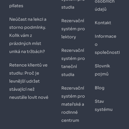
osobních
pilates
studia
údajů
Neúčast na lekci a
Rezervační
Kontakt
storno podmínky.
systém pro
Kolik vám z
Informace
lektory
prázdných míst
o
Rezervační
uniká na tržbách?
společnosti
systém pro
Retence klientů ve
Slovník
taneční
studiu: Proč je
pojmů
studia
levnější udržet
Blog
Rezervační
stávající než
systém pro
neustále lovit nové
Stav
mateřské a
systému
rodinné
centrum