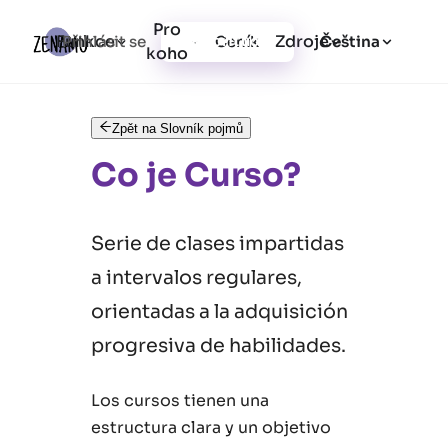
Pro
Funkce
Zdroje
Přihlásit se
Ceník
Vytvořit účet
Čeština
koho
Zpět na Slovník pojmů
Co je Curso?
Serie de clases impartidas
a intervalos regulares,
orientadas a la adquisición
progresiva de habilidades.
Los cursos tienen una
estructura clara y un objetivo