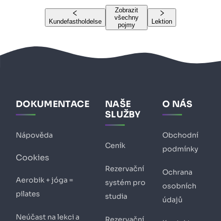
Zobrazit
všechny
Kundefastholdelse
Lektion
pojmy
DOKUMENTACE
NAŠE
O NÁS
SLUŽBY
Nápověda
Obchodní
Ceník
podmínky
Cookies
Rezervační
Ochrana
Aerobik + jóga =
systém pro
osobních
pilates
studia
údajů
Neúčast na lekci a
Rezervační