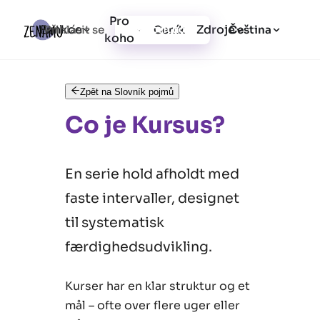
Pro
Funkce
Zdroje
Přihlásit se
Ceník
Vytvořit účet
Čeština
koho
Zpět na Slovník pojmů
Co je Kursus?
En serie hold afholdt med
faste intervaller, designet
til systematisk
færdighedsudvikling.
Kurser har en klar struktur og et
mål – ofte over flere uger eller