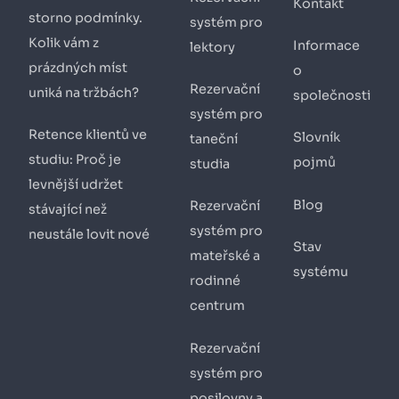
Kontakt
storno podmínky.
systém pro
Kolik vám z
Informace
lektory
prázdných míst
o
Rezervační
uniká na tržbách?
společnosti
systém pro
Retence klientů ve
Slovník
taneční
studiu: Proč je
pojmů
studia
levnější udržet
Blog
Rezervační
stávající než
systém pro
neustále lovit nové
Stav
mateřské a
systému
rodinné
centrum
Rezervační
systém pro
posilovny a