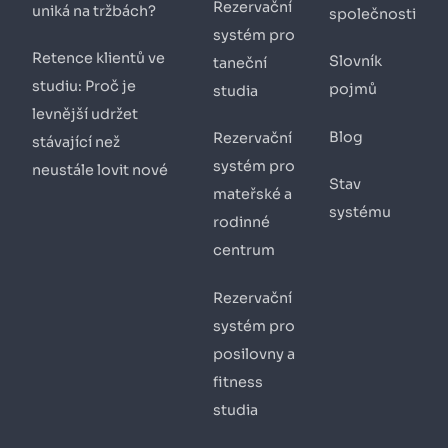
Rezervační
uniká na tržbách?
společnosti
systém pro
Retence klientů ve
Slovník
taneční
studiu: Proč je
pojmů
studia
levnější udržet
Blog
Rezervační
stávající než
systém pro
neustále lovit nové
Stav
mateřské a
systému
rodinné
centrum
Rezervační
systém pro
posilovny a
fitness
studia