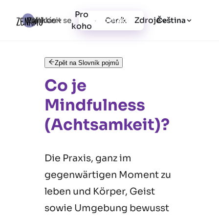
Pro
Funkce
Zdroje
Přihlásit se
Ceník
Vytvořit účet
Čeština
koho
Zpět na Slovník pojmů
Co je
Mindfulness
(Achtsamkeit)?
Die Praxis, ganz im
gegenwärtigen Moment zu
leben und Körper, Geist
sowie Umgebung bewusst