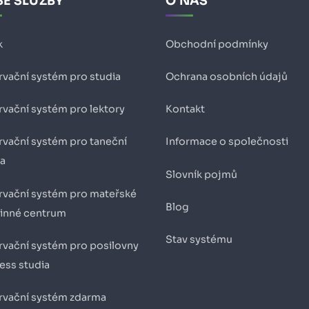
E SLUŽBY
O NÁS
k
Obchodní podmínky
rvační systém pro studia
Ochrana osobních údajů
rvační systém pro lektory
Kontakt
rvační systém pro taneční
Informace o společnosti
ia
Slovník pojmů
rvační systém pro mateřské
Blog
dinné centrum
Stav systému
rvační systém pro posilovny
ness studia
rvační systém zdarma