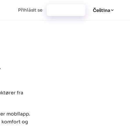
Přihlásit se
Vytvořit účet
Čeština
,
ktører fra
ler mobilapp.
r komfort og