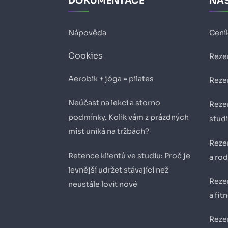
DOKUMENTACE
NAŠ
Nápověda
Cení
Cookies
Reze
Aerobik + jóga = pilates
Reze
Neúčast na lekci a storno
Reze
podmínky. Kolik vám z prázdných
stud
míst uniká na tržbách?
Reze
Retence klientů ve studiu: Proč je
a ro
levnější udržet stávající než
Reze
neustále lovit nové
a fit
Reze