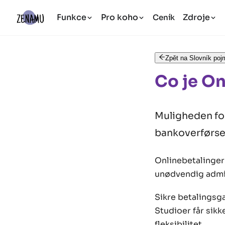
Funkce
Pro koho
Zdroje
Ceník
Zpět na Slovník poj
Co je On
Muligheden for
bankoverførse
Onlinebetalinger 
unødvendig admin
Sikre betalingsg
Studioer får sik
fleksibilitet.