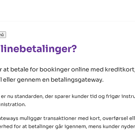
mů
linebetalinger?
 at betale for bookinger online med kreditkort
l eller gennem en betalingsgateway.
er nu standarden, der sparer kunder tid og frigør instru
istration.
ateways muliggør transaktioner med kort, overførsel el
kerhed for at betalinger går igennem, mens kunder nyde