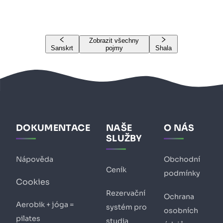
Zobrazit všechny
Sanskrt
pojmy
Shala
DOKUMENTACE
NAŠE
O NÁS
SLUŽBY
Nápověda
Obchodní
Ceník
podmínky
Cookies
Rezervační
Ochrana
Aerobik + jóga =
systém pro
osobních
pilates
studia