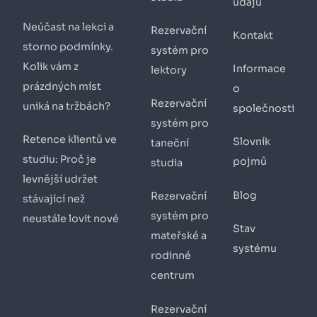
údajů
Neúčast na lekci a
Rezervační
Kontakt
storno podmínky.
systém pro
Kolik vám z
Informace
lektory
prázdných míst
o
Rezervační
uniká na tržbách?
společnosti
systém pro
Retence klientů ve
Slovník
taneční
studiu: Proč je
pojmů
studia
levnější udržet
Blog
Rezervační
stávající než
systém pro
neustále lovit nové
Stav
mateřské a
systému
rodinné
centrum
Rezervační