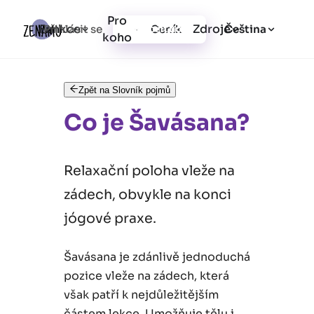
Pro
Funkce
Zdroje
Přihlásit se
Ceník
Vytvořit účet
Čeština
koho
Zpět na Slovník pojmů
Co je Šavásana?
Relaxační poloha vleže na
zádech, obvykle na konci
jógové praxe.
Šavásana je zdánlivě jednoduchá
pozice vleže na zádech, která
však patří k nejdůležitějším
částem lekce. Umožňuje tělu i