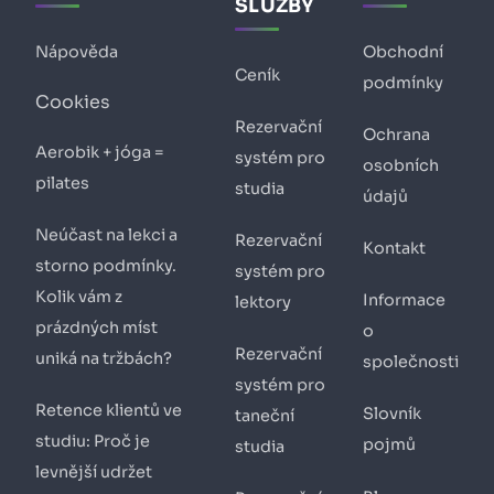
SLUŽBY
Nápověda
Obchodní
Ceník
podmínky
Cookies
Rezervační
Ochrana
Aerobik + jóga =
systém pro
osobních
pilates
studia
údajů
Neúčast na lekci a
Rezervační
Kontakt
storno podmínky.
systém pro
Kolik vám z
Informace
lektory
prázdných míst
o
Rezervační
uniká na tržbách?
společnosti
systém pro
Retence klientů ve
Slovník
taneční
studiu: Proč je
pojmů
studia
levnější udržet