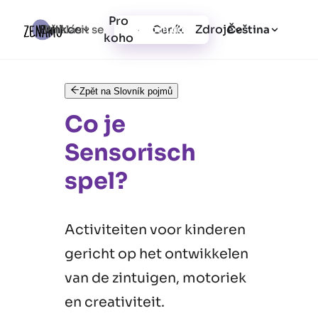
Pro
Funkce
Zdroje
Přihlásit se
Ceník
Vytvořit účet
Čeština
koho
Zpět na Slovník pojmů
Co je
Sensorisch
spel?
Activiteiten voor kinderen
gericht op het ontwikkelen
van de zintuigen, motoriek
en creativiteit.