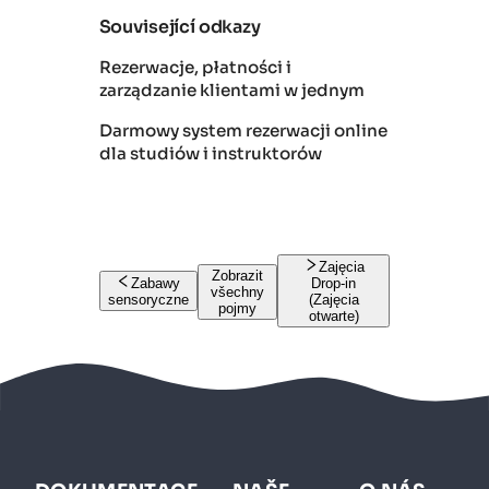
Související odkazy
Rezerwacje, płatności i
zarządzanie klientami w jednym
Darmowy system rezerwacji online
dla studiów i instruktorów
Zajęcia
Zobrazit
Zabawy
Drop-in
všechny
sensoryczne
(Zajęcia
pojmy
otwarte)