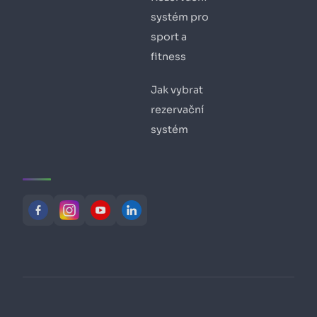
systém pro
sport a
fitness
Jak vybrat
rezervační
systém