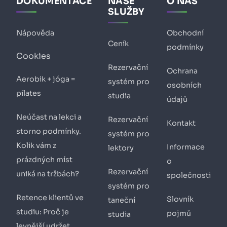
DOKUMENTACE
NAŠE
O NÁS
SLUŽBY
Nápověda
Obchodní
Ceník
podmínky
Cookies
Rezervační
Ochrana
Aerobik + jóga =
systém pro
osobních
pilates
studia
údajů
Neúčast na lekci a
Rezervační
Kontakt
storno podmínky.
systém pro
Kolik vám z
Informace
lektory
prázdných míst
o
Rezervační
uniká na tržbách?
společnosti
systém pro
Retence klientů ve
Slovník
taneční
studiu: Proč je
pojmů
studia
levnější udržet