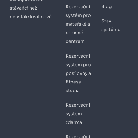
Blog
Rezervační
stávající než
systém pro
neustále lovit nové
Stav
mateřské a
systému
rodinné
centrum
Rezervační
systém pro
posilovny a
fitness
studia
Rezervační
systém
zdarma
Rezervační