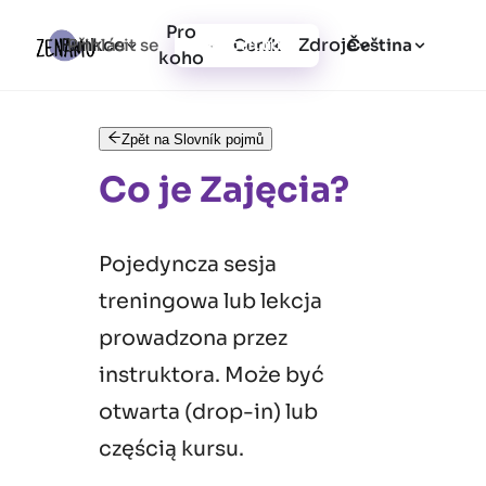
Pro
Funkce
Zdroje
Přihlásit se
Ceník
Vytvořit účet
Čeština
koho
Zpět na Slovník pojmů
Co je Zajęcia?
Pojedyncza sesja
treningowa lub lekcja
prowadzona przez
instruktora. Może być
otwarta (drop-in) lub
częścią kursu.