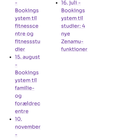
-
16. juli
-
Bookings
Bookings
ystem til
ystem til
fitnessce
studier: 4
ntre og
nye
fitnessstu
Zenamu-
dier
funktioner
15. august
-
Bookings
ystem til
familie-
og
forældrec
entre
10.
november
-