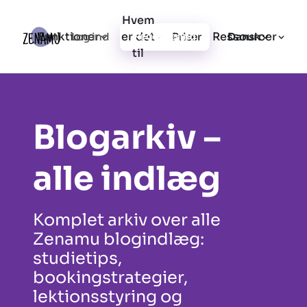
Hvem
Funktioner
er det
Ressourcer
Log ind
Priser
Registrering
Dansk
til
Blogarkiv –
alle indlæg
Komplet arkiv over alle
Zenamu blogindlæg:
studietips,
bookingstrategier,
lektionsstyring og