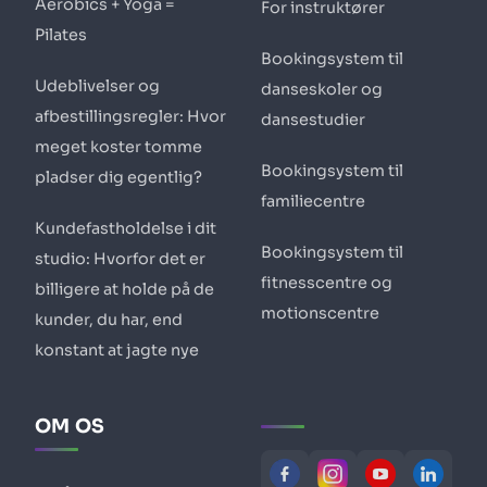
Aerobics + Yoga =
For instruktører
Pilates
Bookingsystem til
Udeblivelser og
danseskoler og
afbestillingsregler: Hvor
dansestudier
meget koster tomme
Bookingsystem til
pladser dig egentlig?
familiecentre
Kundefastholdelse i dit
Bookingsystem til
studio: Hvorfor det er
fitnesscentre og
billigere at holde på de
motionscentre
kunder, du har, end
konstant at jagte nye
OM OS