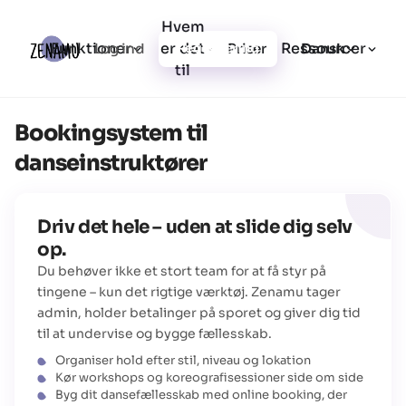
Hvem
Funktioner
er det
Ressourcer
Log ind
Priser
Registrering
Dansk
til
Bookingsystem til
danseinstruktører
Driv det hele – uden at slide dig selv
op.
Du behøver ikke et stort team for at få styr på
tingene – kun det rigtige værktøj. Zenamu tager
admin, holder betalinger på sporet og giver dig tid
til at undervise og bygge fællesskab.
Organiser hold efter stil, niveau og lokation
Kør workshops og koreografisessioner side om side
Byg dit dansefællesskab med online booking, der