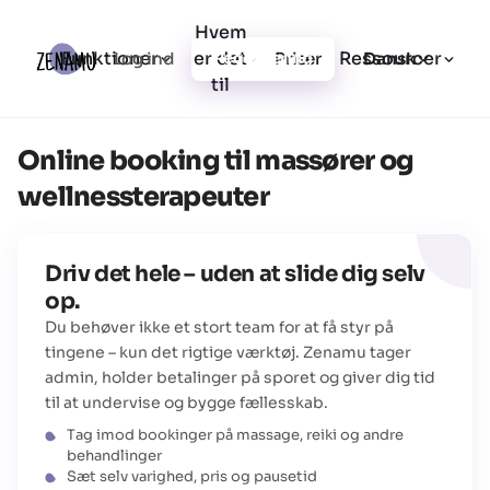
Hvem
Funktioner
er det
Ressourcer
Log ind
Priser
Registrering
Dansk
til
Online booking til massører og
wellnessterapeuter
Driv det hele – uden at slide dig selv
op.
Du behøver ikke et stort team for at få styr på
tingene – kun det rigtige værktøj. Zenamu tager
admin, holder betalinger på sporet og giver dig tid
til at undervise og bygge fællesskab.
Tag imod bookinger på massage, reiki og andre
behandlinger
Sæt selv varighed, pris og pausetid