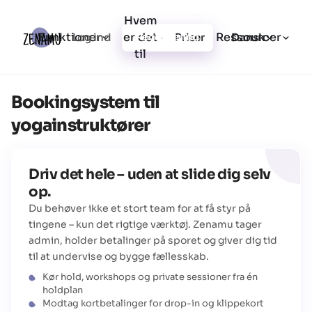
Hvem
Funktioner
er det
Ressourcer
Log ind
Priser
Registrering
Dansk
til
Bookingsystem til
yogainstruktører
Driv det hele – uden at slide dig selv
op.
Du behøver ikke et stort team for at få styr på
tingene – kun det rigtige værktøj. Zenamu tager
admin, holder betalinger på sporet og giver dig tid
til at undervise og bygge fællesskab.
Kør hold, workshops og private sessioner fra én
holdplan
Modtag kortbetalinger for drop-in og klippekort