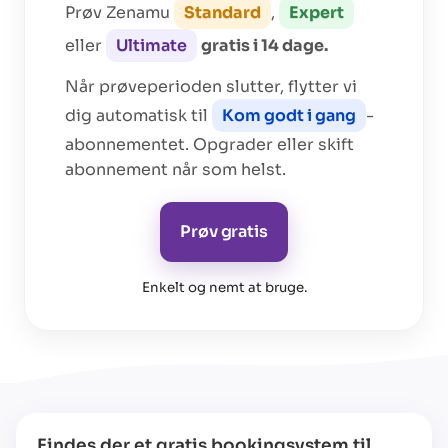
Prøv Zenamu
Standard
,
Expert
eller
Ultimate
gratis i 14 dage.
Når prøveperioden slutter, flytter vi
dig automatisk til
Kom godt i gang
-
abonnementet. Opgrader eller skift
abonnement når som helst.
Prøv gratis
Enkelt og nemt at bruge
.
Findes der et gratis bookingsystem til