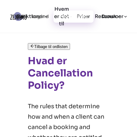
Hvem
Funktioner
er det
Ressourcer
Log ind
Priser
Registrering
Dansk
til
Tilbage til ordlisten
Hvad er
Cancellation
Policy?
The rules that determine
how and when a client can
cancel a booking and