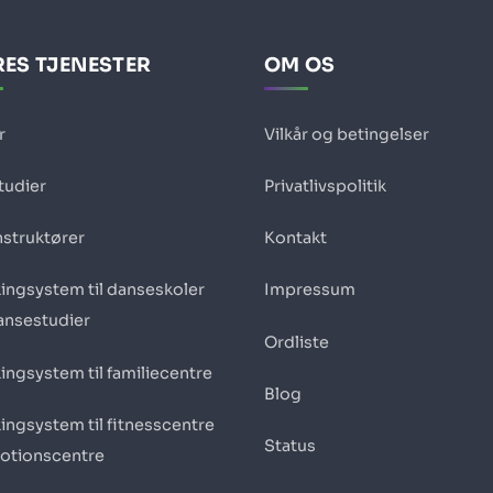
ES TJENESTER
OM OS
r
Vilkår og betingelser
tudier
Privatlivspolitik
nstruktører
Kontakt
ingsystem til danseskoler
Impressum
ansestudier
Ordliste
ingsystem til familiecentre
Blog
ingsystem til fitnesscentre
Status
otionscentre