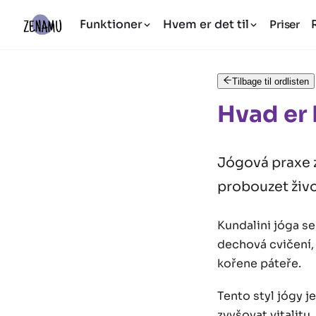
Funktioner
Hvem er det til
Priser
Tilbage til ordlisten
Hvad er 
Jógová praxe 
probouzet živo
Kundalini jóga se
dechová cvičení, 
kořene páteře.
Tento styl jógy j
zvyšovat vitalitu