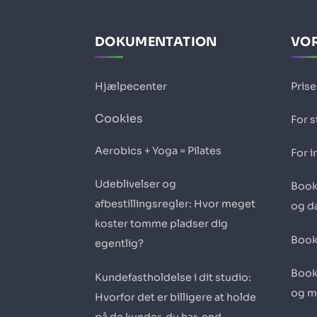
DOKUMENTATION
VOR
Hjælpecenter
Prise
Cookies
For s
Aerobics + Yoga = Pilates
For i
Udeblivelser og
Book
afbestillingsregler: Hvor meget
og d
koster tomme pladser dig
Book
egentlig?
Book
Kundefastholdelse i dit studio:
og m
Hvorfor det er billigere at holde
på de kunder, du har, end