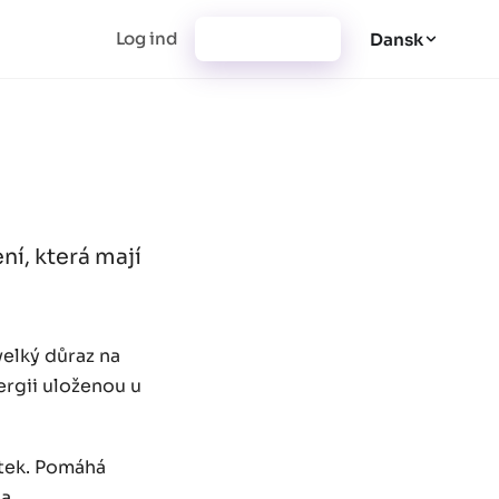
Log ind
Registrering
Dansk
í, která mají
velký důraz na
ergii uloženou u
žitek. Pomáhá
a.