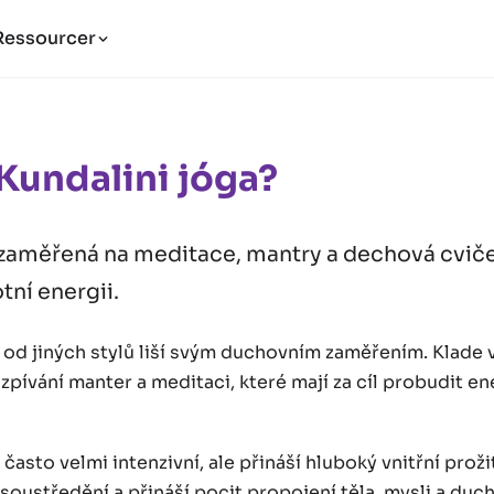
Ressourcer
Kundalini jóga?
zaměřená na meditace, mantry a dechová cvičen
tní energii.
 od jiných stylů liší svým duchovním zaměřením. Klade 
zpívání manter a meditaci, které mají za cíl probudit en
e často velmi intenzivní, ale přináší hluboký vnitřní pro
, soustředění a přináší pocit propojení těla, mysli a duch