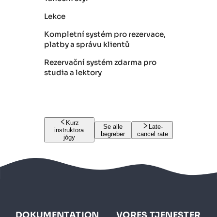
Lekce
Kompletní systém pro rezervace,
platby a správu klientů
Rezervační systém zdarma pro
studia a lektory
Kurz
Se alle
Late-
instruktora
begreber
cancel rate
jógy
DOKUMENTATION
VORES TJENESTER