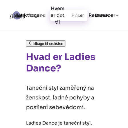
Hvem
Funktioner
er det
Ressourcer
Log ind
Priser
Registrering
Dansk
til
Tilbage til ordlisten
Hvad er Ladies
Dance?
Taneční styl zaměřený na
ženskost, ladné pohyby a
posílení sebevědomí.
Ladies Dance je taneční styl,