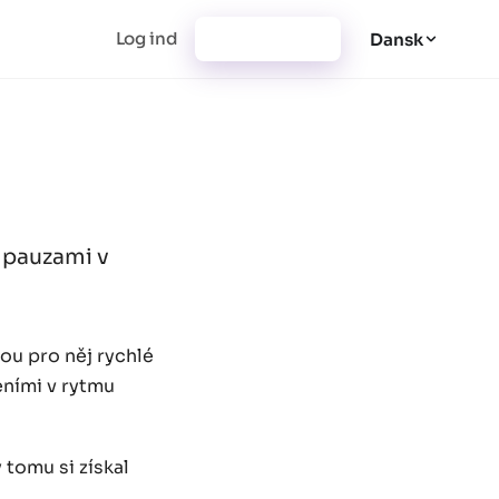
Log ind
Registrering
Dansk
i pauzami v
sou pro něj rychlé
eními v rytmu
 tomu si získal