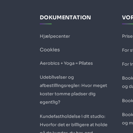
DOKUMENTATION
VOR
Hjælpecenter
Prise
Cookies
For s
Aerobics + Yoga = Pilates
For i
Udeblivelser og
Book
afbestillingsregler: Hvor meget
og d
koster tomme pladser dig
Book
egentlig?
Book
Kundefastholdelse i dit studio:
og m
Hvorfor det er billigere at holde
på de kunder, du har, end