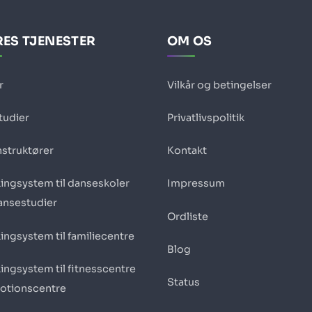
ES TJENESTER
OM OS
r
Vilkår og betingelser
tudier
Privatlivspolitik
nstruktører
Kontakt
ingsystem til danseskoler
Impressum
ansestudier
Ordliste
ingsystem til familiecentre
Blog
ingsystem til fitnesscentre
Status
otionscentre