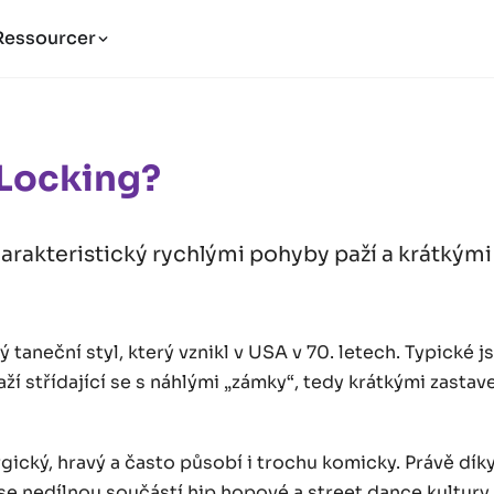
Ressourcer
 Locking?
harakteristický rychlými pohyby paží a krátkým
ý taneční styl, který vznikl v USA v 70. letech. Typické j
ží střídající se s náhlými „zámky“, tedy krátkými zastav
rgický, hravý a často působí i trochu komicky. Právě díky
 se nedílnou součástí hip hopové a street dance kultury.