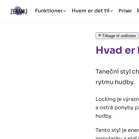
Funktioner
Hvem er det til
Priser
Tilbage til ordlisten
Hvad er
Taneční styl c
rytmu hudby.
Locking je výrazn
a ostré pohyby pa
hudby.
Tento styl je ene
popularitu a stal