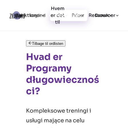
Hvem
Funktioner
er det
Ressourcer
Log ind
Priser
Registrering
Dansk
til
Tilbage til ordlisten
Hvad er
Programy
długowiecznoś
ci?
Kompleksowe treningi i
usługi mające na celu