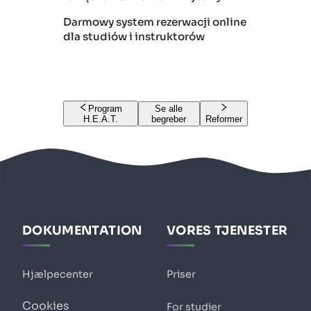
Darmowy system rezerwacji online
dla studiów i instruktorów
Program
Se alle
H.E.A.T.
begreber
Reformer
DOKUMENTATION
VORES TJENESTER
Hjælpecenter
Priser
Cookies
For studier