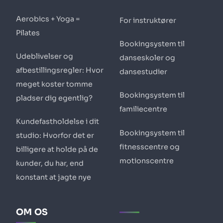
Aerobics + Yoga =
For instruktører
Pilates
Bookingsystem til
Udeblivelser og
danseskoler og
afbestillingsregler: Hvor
dansestudier
meget koster tomme
Bookingsystem til
pladser dig egentlig?
familiecentre
Kundefastholdelse i dit
Bookingsystem til
studio: Hvorfor det er
fitnesscentre og
billigere at holde på de
motionscentre
kunder, du har, end
konstant at jagte nye
OM OS