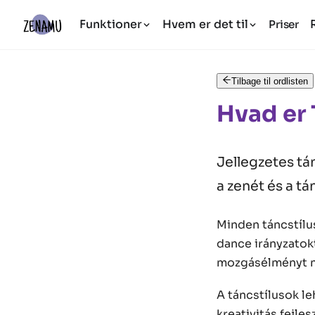
Funktioner
Hvem er det til
Priser
Tilbage til ordlisten
Hvad er 
Jellegzetes tá
a zenét és a tá
Minden táncstílu
dance irányzatok
mozgásélményt n
A táncstílusok le
kreativitás fejl