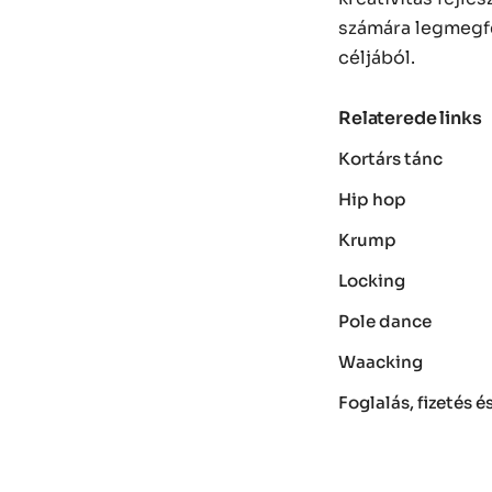
számára legmegfe
céljából.
Relaterede links
Kortárs tánc
Hip hop
Krump
Locking
Pole dance
Waacking
Foglalás, fizetés 