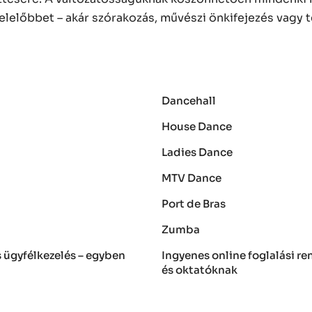
lelőbbet – akár szórakozás, művészi önkifejezés vagy
Dancehall
House Dance
Ladies Dance
MTV Dance
Port de Bras
Zumba
és ügyfélkezelés – egyben
Ingyenes online foglalási r
és oktatóknak