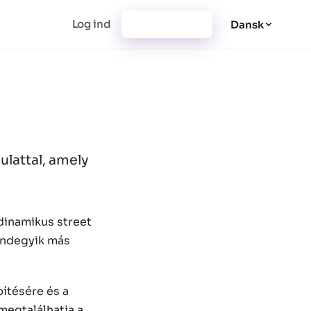
Log ind
Registrering
Dansk
ulattal, amely
dinamikus street
mindegyik más
pítésére és a
megtalálhatja a