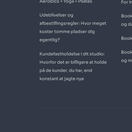
Aerobics + Yoga = Pilates
For i
Udeblivelser og
Book
afbestillingsregler: Hvor meget
og d
koster tomme pladser dig
Book
egentlig?
Book
Kundefastholdelse i dit studio:
og m
Hvorfor det er billigere at holde
på de kunder, du har, end
konstant at jagte nye