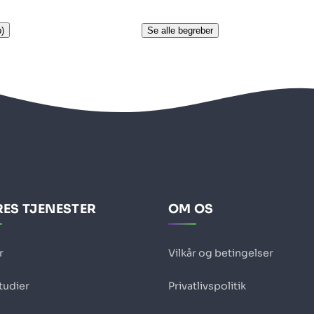
)
Se alle begreber
ES TJENESTER
OM OS
r
Vilkår og betingelser
tudier
Privatlivspolitik