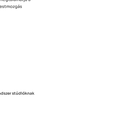
 testmozgás
endszer stúdióknak