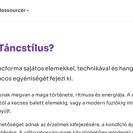
Ressourcer
Táncstílus?
ncforma sajátos elemekkel, technikával és hang
ncos egyéniségét fejezi ki.
snak megvan a maga története, ritmusa és energiája. A 
tól a kecses balett elemekig, vagy a modern fúziókig 
yújt.
hetőséget adnak az érzelmek kifejezésére, a kondíció é
esztésére. A változatosságuknak köszönhetően mindenki 