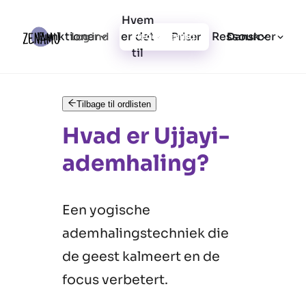
Hvem
Funktioner
er det
Ressourcer
Log ind
Priser
Registrering
Dansk
til
Tilbage til ordlisten
Hvad er Ujjayi-
ademhaling?
Een yogische
ademhalingstechniek die
de geest kalmeert en de
focus verbetert.