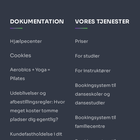
DOKUMENTATION
VORES TJENESTER
Hjælpecenter
Priser
Cookies
For studier
Aerobics + Yoga =
For instruktører
Pilates
Bookingsystem til
Udeblivelser og
danseskoler og
afbestillingsregler: Hvor
dansestudier
meget koster tomme
Bookingsystem til
pladser dig egentlig?
familiecentre
Kundefastholdelse i dit