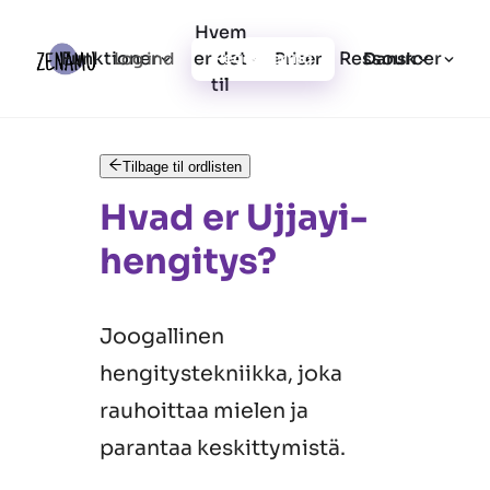
Hvem
Funktioner
er det
Ressourcer
Log ind
Priser
Registrering
Dansk
til
Tilbage til ordlisten
Hvad er Ujjayi-
hengitys?
Joogallinen
hengitystekniikka, joka
rauhoittaa mielen ja
parantaa keskittymistä.