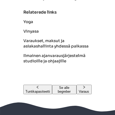
Relaterede links
Yoga
Vinyasa
Varaukset, maksut ja
asiakashallinta yhdessä paikassa
Ilmainen ajanvarausjärjestelmä
studioille ja ohjaajille
Se alle
Tuntikapasiteetti
begreber
Varaus