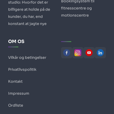
Bookingsystem til
studio: Hvorfor det er
fitnesscentre og
billigere at holde på de
motionscentre
kunder, du har, end
konstant at jagte nye
OM OS
Vilkår og betingelser
Privatlivspolitik
Kontakt
Impressum
Ordliste