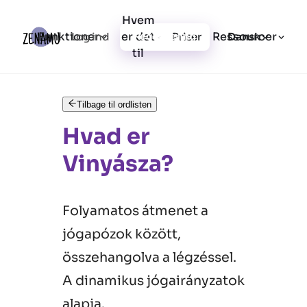
Hvem
Funktioner
er det
Ressourcer
Log ind
Priser
Registrering
Dansk
til
Tilbage til ordlisten
Hvad er
Vinyásza?
Folyamatos átmenet a
jógapózok között,
összehangolva a légzéssel.
A dinamikus jógairányzatok
alapja.