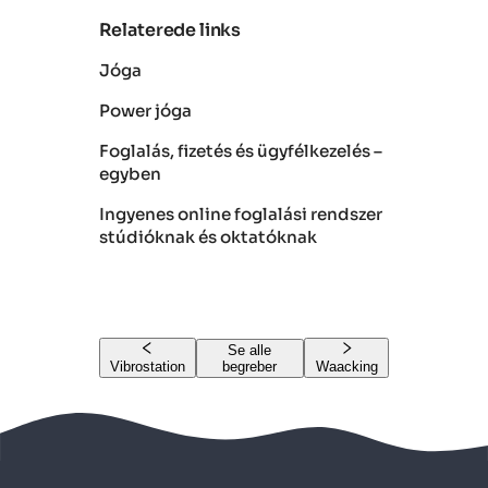
Relaterede links
Jóga
Power jóga
Foglalás, fizetés és ügyfélkezelés –
egyben
Ingyenes online foglalási rendszer
stúdióknak és oktatóknak
Se alle
Vibrostation
begreber
Waacking