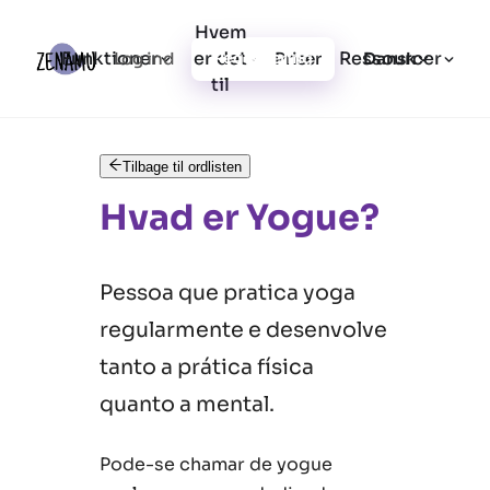
Hvem
Funktioner
er det
Ressourcer
Log ind
Priser
Registrering
Dansk
til
Tilbage til ordlisten
Hvad er Yogue?
Pessoa que pratica yoga
regularmente e desenvolve
tanto a prática física
quanto a mental.
Pode-se chamar de yogue