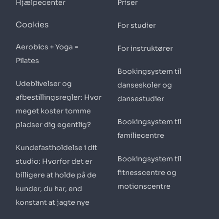
Hjælpecenter
Priser
Cookies
For studier
Aerobics + Yoga =
For instruktører
Pilates
Bookingsystem til
Udeblivelser og
danseskoler og
afbestillingsregler: Hvor
dansestudier
meget koster tomme
Bookingsystem til
pladser dig egentlig?
familiecentre
Kundefastholdelse i dit
Bookingsystem til
studio: Hvorfor det er
fitnesscentre og
billigere at holde på de
motionscentre
kunder, du har, end
konstant at jagte nye