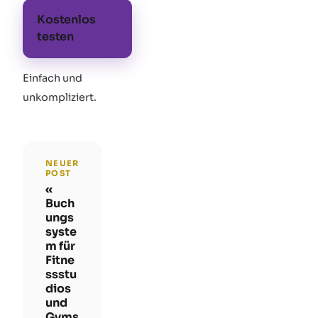
Kostenlos
testen
Einfach und
unkompliziert
.
NEUER
POST
Buch
ungs
syste
m für
Fitne
ssstu
dios
und
Gyms