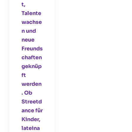
t,
Talente
wachse
n und
neue
Freunds
chaften
geknüp
ft
werden
. Ob
Streetd
ance für
Kinder,
lateina