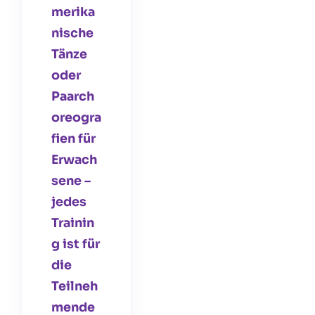
merika
nische
Tänze
oder
Paarch
oreogra
fien für
Erwach
sene –
jedes
Trainin
g ist für
die
Teilneh
mende