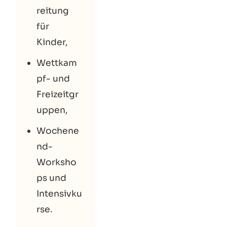
reitung
für
Kinder,
Wettkam
pf- und
Freizeitgr
uppen,
Wochene
nd-
Worksho
ps und
Intensivku
rse.