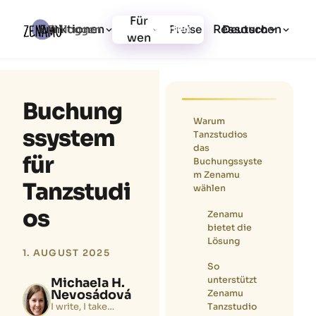
Für
Funktionen
Ressourcen
Einloggen
Preise
Jetzt starten
Deutsch
wen
Buchung
Warum
ssystem
Tanzstudios
das
für
Buchungssyste
m Zenamu
Tanzstudi
wählen
os
Zenamu
bietet die
Lösung
1. AUGUST 2025
So
unterstützt
Michaela H.
Nevosádová
Zenamu
Tanzstudio
I write, I take