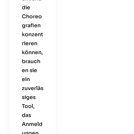
die
Choreo
grafien
konzent
rieren
können,
brauch
en sie
ein
zuverläs
siges
Tool,
das
Anmeld
ungen,