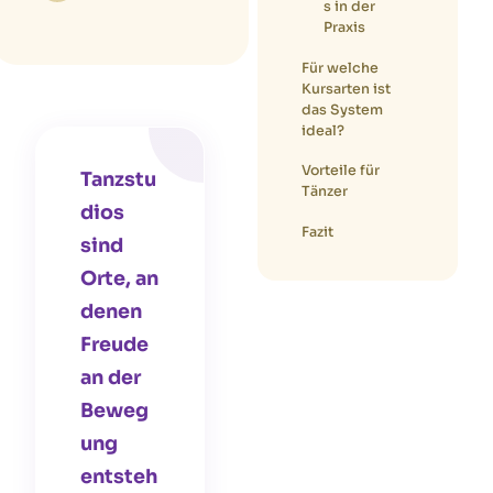
photos, and I just
s in der
love to move. 🙂
Praxis
Für welche
Kursarten ist
das System
ideal?
Vorteile für
Tanzstu
Tänzer
dios
Fazit
sind
Orte, an
denen
Freude
an der
Beweg
ung
entsteh