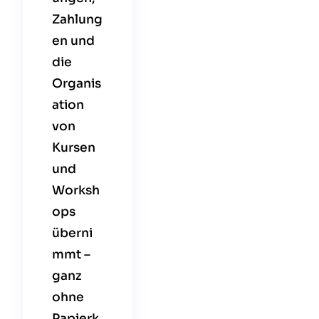
Zahlung
en und
die
Organis
ation
von
Kursen
und
Worksh
ops
überni
mmt –
ganz
ohne
Papierk