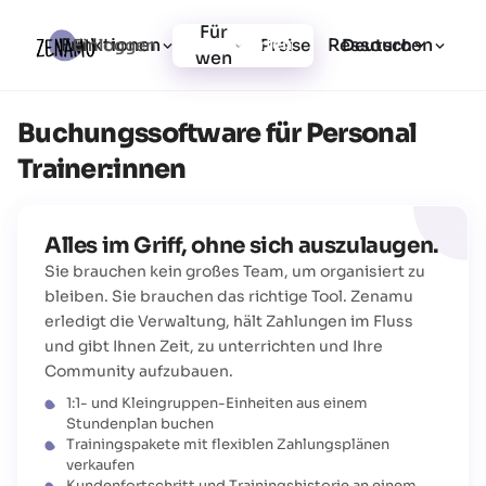
Für
Funktionen
Ressourcen
Einloggen
Preise
Jetzt starten
Deutsch
wen
Buchungssoftware für Personal
Trainer:innen
Alles im Griff, ohne sich auszulaugen.
Sie brauchen kein großes Team, um organisiert zu
bleiben. Sie brauchen das richtige Tool. Zenamu
erledigt die Verwaltung, hält Zahlungen im Fluss
und gibt Ihnen Zeit, zu unterrichten und Ihre
Community aufzubauen.
1:1- und Kleingruppen-Einheiten aus einem
Stundenplan buchen
Trainingspakete mit flexiblen Zahlungsplänen
verkaufen
Kundenfortschritt und Trainingshistorie an einem