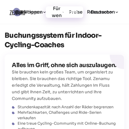
Für
Funktionen
Ressourcen
Einloggen
Preise
Jetzt starten
Deutsch
wen
Buchungssystem für Indoor-
Cycling-Coaches
Alles im Griff, ohne sich auszulaugen.
Sie brauchen kein großes Team, um organisiert zu
bleiben. Sie brauchen das richtige Tool. Zenamu
erledigt die Verwaltung, hält Zahlungen im Fluss
und gibt Ihnen Zeit, zu unterrichten und Ihre
Community aufzubauen.
Stundenkapazität nach Anzahl der Räder begrenzen
Mehrfachkarten, Challenges und Ride-Serien
verkaufen
Eine treue Cycling-Community mit Online-Buchung
aufbauen