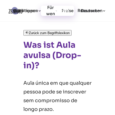
Für
Funktionen
Ressourcen
Einloggen
Preise
Jetzt starten
Deutsch
wen
Zurück zum Begriffslexikon
Was ist Aula
avulsa (Drop-
in)?
Aula única em que qualquer
pessoa pode se inscrever
sem compromisso de
longo prazo.