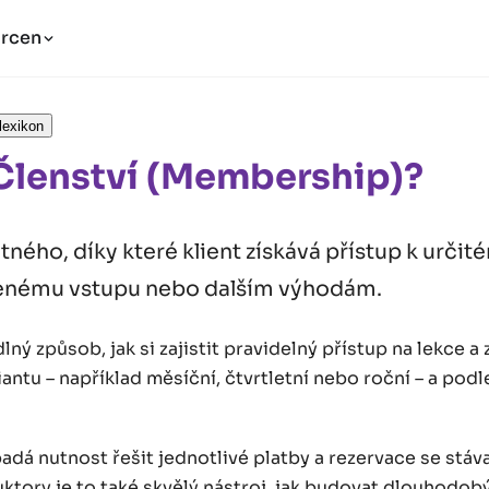
rcen
lexikon
 Členství (Membership)?
ného, díky které klient získává přístup k urči
enému vstupu nebo dalším výhodám.
lný způsob, jak si zajistit pravidelný přístup na lekce a 
riantu – například měsíční, čtvrtletní nebo roční – a pod
adá nutnost řešit jednotlivé platby a rezervace se stáva
ruktory je to také skvělý nástroj, jak budovat dlouhodobý 