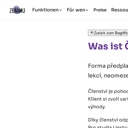
Funktionen
Für wen
Ressou
Preise
Zurück zum Begriffs
Was ist
Forma předplat
lekcí, neomez
Členství je pohod
Klient si zvolí va
výhody.
Díky členství odp
Pro studia i inst