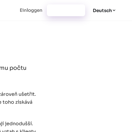
Einloggen
Jetzt starten
Deutsch
tému počtu
zároveň ušetřit.
le toho získává
jí jednodušší.
vztah s klienty.