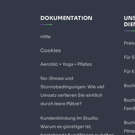
DOKUMENTATION
UN
DIE
Hilfe
Prei
Cookies
Für 
Aerobic + Yoga = Pilates
Für E
No-Shows und
Buch
Stornobedingungen: Wie viel
Umsatz verlieren Sie wirklich
Buch
durch leere Plätze?
Fami
Kundenbindung im Studio:
Buch
Warum es günstiger ist,
Fitn