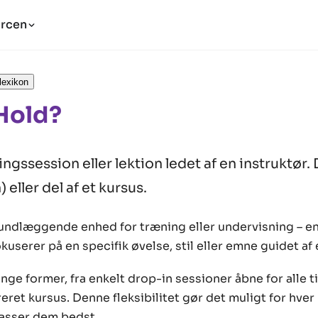
rcen
lexikon
Hold?
ngssession eller lektion ledet af en instruktør.
 eller del af et kursus.
rundlæggende enhed for træning eller undervisning – en
kuserer på en specifik øvelse, stil eller emne guidet af 
ge former, fra enkelt drop-in sessioner åbne for alle til
eret kursus. Denne fleksibilitet gør det muligt for hve
passer dem bedst.