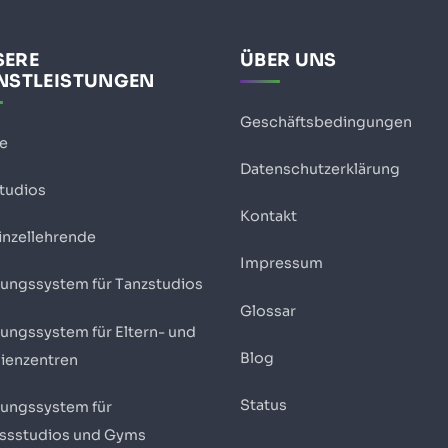
SERE
ÜBER UNS
NSTLEISTUNGEN
Geschäftsbedingungen
se
Datenschutzerklärung
Studios
Kontakt
inzellehrende
Impressum
ungssystem für Tanzstudios
Glossar
ungssystem für Eltern- und
Blog
lienzentren
Status
ungssystem für
essstudios und Gyms