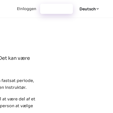
Einloggen
Jetzt starten
Deutsch
 Det kan være
 fastsat periode,
en instruktør.
 at være del af et
r person at vælge