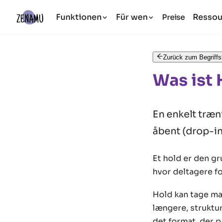
Funktionen
Für wen
Ressou
Preise
Zurück zum Begriffs
Was ist 
En enkelt træni
åbent (drop-in)
Et hold er den g
hvor deltagere fo
Hold kan tage man
længere, struktur
det format, der 