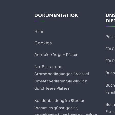
DOKUMENTATION
UN
DIE
Hilfe
Prei
Cookies
Für 
Aerobic + Yoga = Pilates
Für E
No-Shows und
Buch
Stornobedingungen: Wie viel
Umsatz verlieren Sie wirklich
Buch
durch leere Plätze?
Fami
Kundenbindung im Studio:
Buch
Warum es günstiger ist,
Fitn