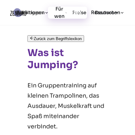
Für
Funktionen
Ressourcen
Einloggen
Preise
Jetzt starten
Deutsch
wen
Zurück zum Begriffslexikon
Was ist
Jumping?
Ein Gruppentraining auf
kleinen Trampolinen, das
Ausdauer, Muskelkraft und
Spaß miteinander
verbindet.