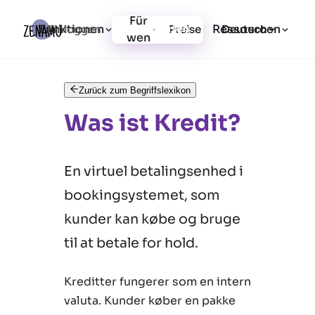
Für
Funktionen
Ressourcen
Einloggen
Preise
Jetzt starten
Deutsch
wen
Zurück zum Begriffslexikon
Was ist Kredit?
En virtuel betalingsenhed i
bookingsystemet, som
kunder kan købe og bruge
til at betale for hold.
Kreditter fungerer som en intern
valuta. Kunder køber en pakke