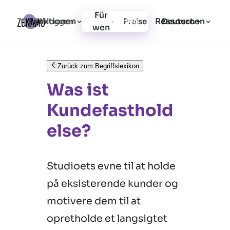
Für
Funktionen
Ressourcen
Einloggen
Preise
Jetzt starten
Deutsch
wen
Zurück zum Begriffslexikon
Was ist
Kundefasthold
else?
Studioets evne til at holde
på eksisterende kunder og
motivere dem til at
opretholde et langsigtet