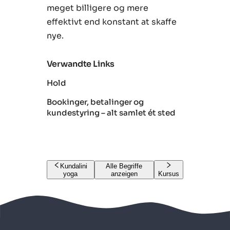
meget billigere og mere
effektivt end konstant at skaffe
nye.
Verwandte Links
Hold
Bookinger, betalinger og
kundestyring – alt samlet ét sted
Kundalini
Alle Begriffe
yoga
anzeigen
Kursus