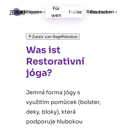
Für
Funktionen
Ressourcen
Einloggen
Preise
Jetzt starten
Deutsch
wen
Zurück zum Begriffslexikon
Was ist
Restorativní
jóga?
Jemná forma jógy s
využitím pomůcek (bolster,
deky, bloky), která
podporuje hlubokou