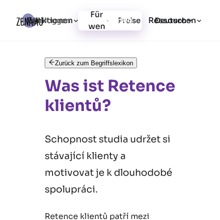
Für
Funktionen
Ressourcen
Einloggen
Preise
Jetzt starten
Deutsch
wen
Zurück zum Begriffslexikon
Was ist Retence
klientů?
Schopnost studia udržet si
stávající klienty a
motivovat je k dlouhodobé
spolupráci.
Retence klientů patří mezi