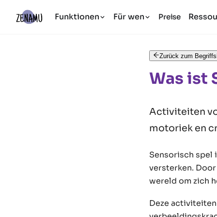
Funktionen
Für wen
Ressou
Preise
Zurück zum Begriffs
Was ist 
Activiteiten v
motoriek en cr
Sensorisch spel 
versterken. Door 
wereld om zich h
Deze activiteite
verbeeldingskrac