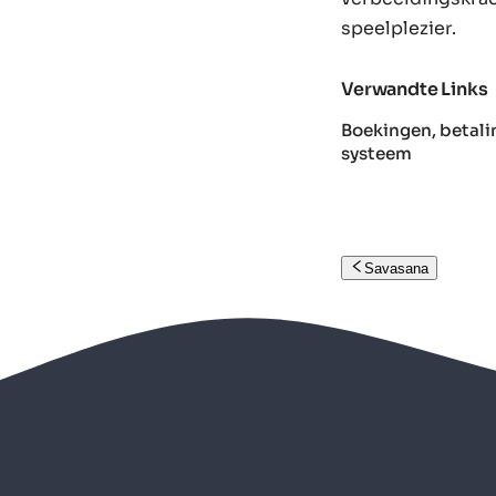
speelplezier.
Verwandte Links
Boekingen, betali
systeem
Savasana