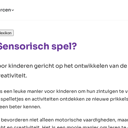
rcen
lexikon
Sensorisch spel?
oor kinderen gericht op het ontwikkelen van de 
eativiteit.
is een leuke manier voor kinderen om hun zintuigen te 
spelletjes en activiteiten ontdekken ze nieuwe prikkels
een beter kennen.
n bevorderen niet alleen motorische vaardigheden, maa
ht en creativiteit. Het is een mooie manier om leren t