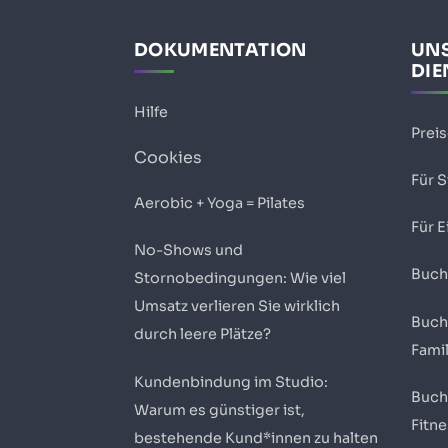
DOKUMENTATION
UN
DIE
Hilfe
Prei
Cookies
Für 
Aerobic + Yoga = Pilates
Für E
No-Shows und
Buch
Stornobedingungen: Wie viel
Umsatz verlieren Sie wirklich
Buch
durch leere Plätze?
Fami
Kundenbindung im Studio:
Buch
Warum es günstiger ist,
Fitn
bestehende Kund*innen zu halten