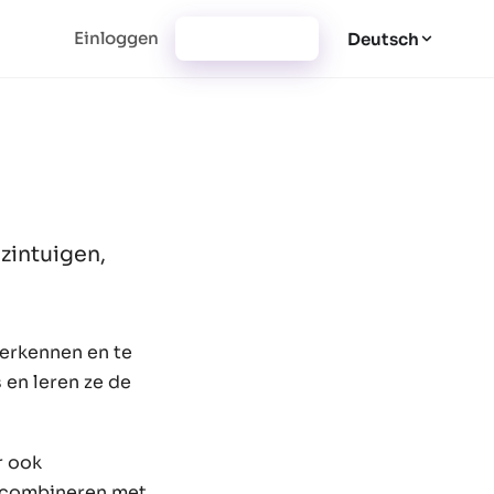
Einloggen
Jetzt starten
Deutsch
zintuigen,
verkennen en te
 en leren ze de
r ook
e combineren met