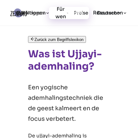
Für
Funktionen
Ressourcen
Einloggen
Preise
Jetzt starten
Deutsch
wen
Zurück zum Begriffslexikon
Was ist Ujjayi-
ademhaling?
Een yogische
ademhalingstechniek die
de geest kalmeert en de
focus verbetert.
De ujjayi-ademhaling is