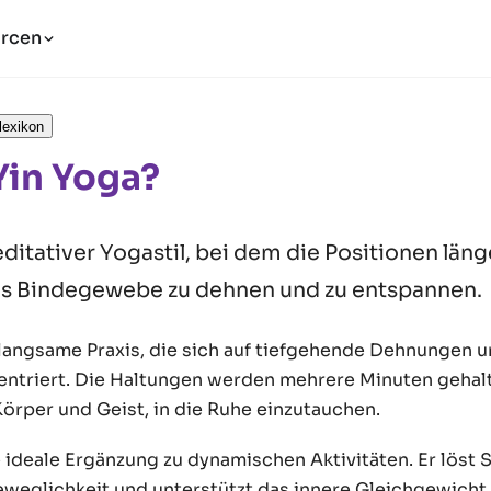
rcen
lexikon
Yin Yoga?
editativer Yogastil, bei dem die Positionen län
s Bindegewebe zu dehnen und zu entspannen.
 langsame Praxis, die sich auf tiefgehende Dehnungen u
entriert. Die Haltungen werden mehrere Minuten gehal
örper und Geist, in die Ruhe einzutauchen.
ie ideale Ergänzung zu dynamischen Aktivitäten. Er löst
eweglichkeit und unterstützt das innere Gleichgewicht.