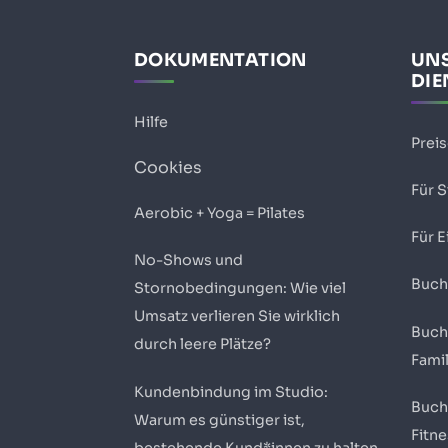
DOKUMENTATION
UN
DIE
Hilfe
Prei
Cookies
Für 
Aerobic + Yoga = Pilates
Für E
No-Shows und
Buch
Stornobedingungen: Wie viel
Umsatz verlieren Sie wirklich
Buch
durch leere Plätze?
Fami
Kundenbindung im Studio:
Buch
Warum es günstiger ist,
Fitn