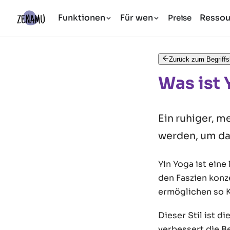
Funktionen
Für wen
Ressou
Preise
Zurück zum Begriffs
Was ist 
Ein ruhiger, m
werden, um da
Yin Yoga ist eine
den Faszien konz
ermöglichen so K
Dieser Stil ist d
verbessert die B