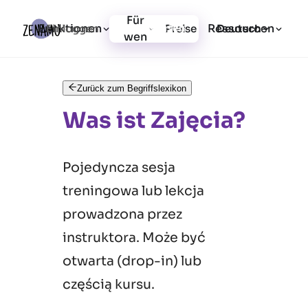
Für
Funktionen
Ressourcen
Einloggen
Preise
Jetzt starten
Deutsch
wen
Zurück zum Begriffslexikon
Was ist Zajęcia?
Pojedyncza sesja
treningowa lub lekcja
prowadzona przez
instruktora. Może być
otwarta (drop-in) lub
częścią kursu.