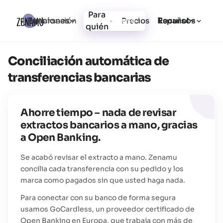
Para
Funciones
Recursos
Iniciar sesión
Precios
Registrarse
Español
quién
Conciliación automática de
transferencias bancarias
Ahorre tiempo – nada de revisar
extractos bancarios a mano, gracias
a Open Banking.
Se acabó revisar el extracto a mano. Zenamu
concilia cada transferencia con su pedido y los
marca como pagados sin que usted haga nada.
Para conectar con su banco de forma segura
usamos GoCardless, un proveedor certificado de
Open Banking en Europa, que trabaja con más de