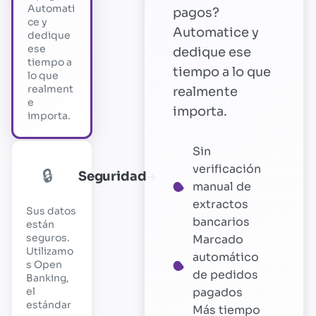
Automati
pagos?
ce y
Automatice y
dedique
ese
dedique ese
tiempo a
tiempo a lo que
lo que
realment
realmente
e
importa.
importa.
Sin
verificación
🔒
Seguridad
→
manual de
extractos
Sus datos
bancarios
están
seguros.
Marcado
Utilizamo
automático
s Open
de pedidos
Banking,
el
pagados
estándar
Más tiempo