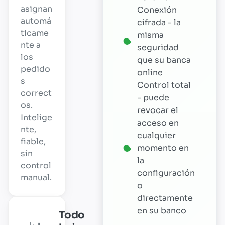
asignan
Conexión
automá
cifrada - la
ticame
misma
nte a
seguridad
los
que su banca
pedido
online
s
Control total
correct
- puede
os.
revocar el
Intelige
acceso en
nte,
cualquier
fiable,
momento en
sin
la
control
configuración
manual.
o
directamente
en su banco
Todo