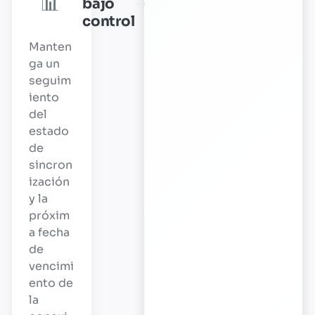
📊
bajo
→
control
Manten
ga un
seguim
iento
del
estado
de
sincron
ización
y la
próxim
a fecha
de
vencimi
ento de
la