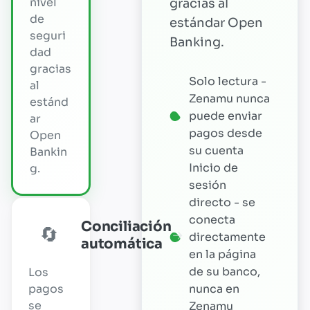
nivel
gracias al
de
estándar Open
seguri
Banking.
dad
gracias
Solo lectura -
al
Zenamu nunca
estánd
puede enviar
ar
pagos desde
Open
su cuenta
Bankin
Inicio de
g.
sesión
directo - se
conecta
Conciliación
🔄
→
directamente
automática
en la página
de su banco,
Los
pagos
nunca en
se
Zenamu