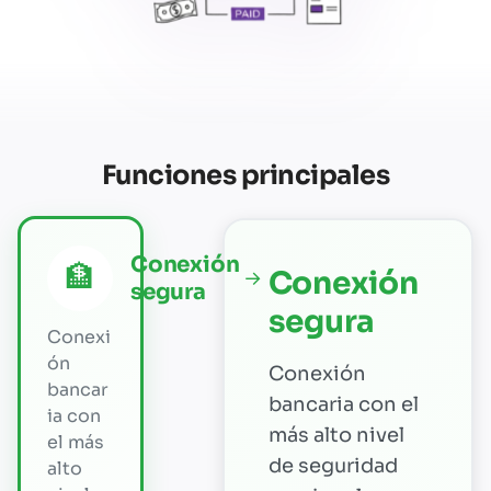
Funciones principales
Conexión
🏦
Conexión
→
segura
segura
Conexi
ón
Conexión
bancar
bancaria con el
ia con
más alto nivel
el más
de seguridad
alto