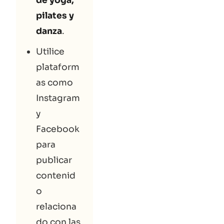
de yoga,
pilates y
danza
.
Utilice
plataform
as como
Instagram
y
Facebook
para
publicar
contenid
o
relaciona
do con las