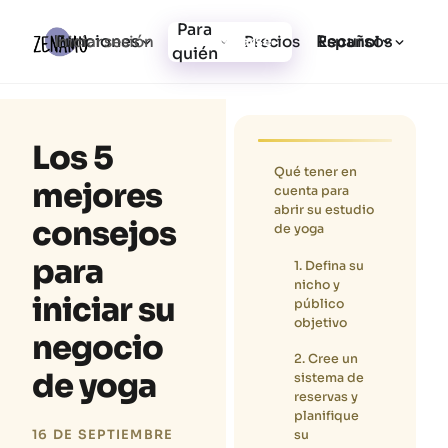
Para
Funciones
Recursos
Iniciar sesión
Precios
Registrarse
Español
quién
Los 5
Qué tener en
mejores
cuenta para
abrir su estudio
consejos
de yoga
para
1. Defina su
nicho y
iniciar su
público
objetivo
negocio
2. Cree un
de yoga
sistema de
reservas y
planifique
su
16 DE SEPTIEMBRE