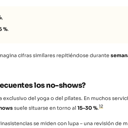
%
,
6 %
.
imagina cifras similares repitiéndose durante
seman
recuentes los no-shows?
exclusivo del yoga o del pilates. En muchos servic
1
2
shows
suele situarse en torno al
15–30 %
.
s inasistencias se miden con lupa – una revisión de 