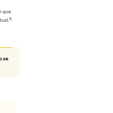
n que
5
tual.
o se