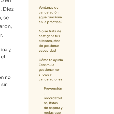
io en
Ventanas de
. Diez
cancelación:
, se
¿qué funciona
en la práctica?
maron,
No se trata de
r.
castigar a tus
clientes, sino
de gestionar
ica y,
capacidad
 el
Cómo te ayuda
Zenamu a
gestionar
no-
shows
y
ón no
cancelaciones
 sin
Prevención
:
recordatori
os, listas
de espera y
reglas que