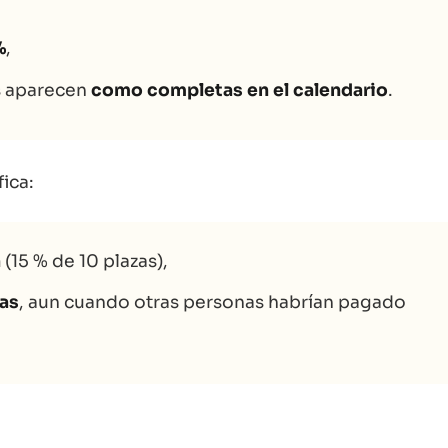
%
,
s aparecen
como completas en el calendario
.
ica:
n
(15 % de 10 plazas),
ías
, aun cuando otras personas habrían pagado