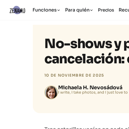
Funciones
Para quién
Rec
Precios
No-shows y p
cancelación: 
10 DE NOVIEMBRE DE 2025
Michaela H. Nevosádová
I write, I take photos, and I just love t