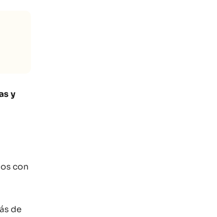
as y
ios con
más de