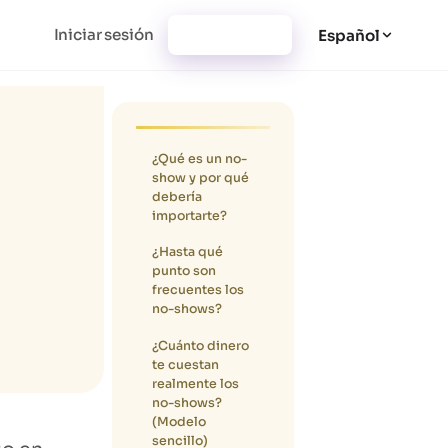
Iniciar sesión
Registrarse
Español
¿Qué es un
no-
show
y por qué
debería
importarte?
¿Hasta qué
punto son
frecuentes los
no-shows?
¿Cuánto dinero
te cuestan
realmente los
no-shows
?
(Modelo
sencillo)