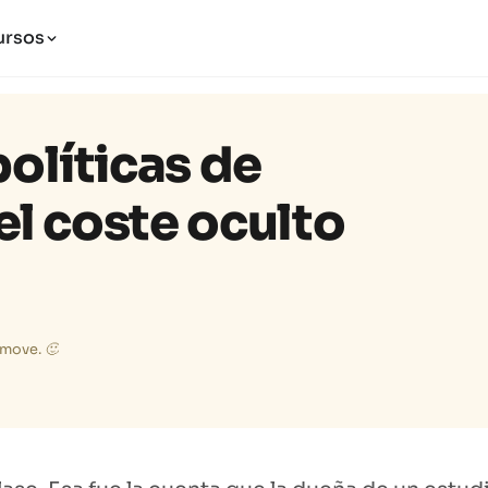
ursos
olíticas de
el coste oculto
o move. 🙂