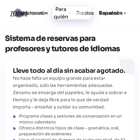
Para
Funciones
Recursos
Iniciar sesión
Precios
Registrarse
Español
quién
Sistema de reservas para
profesores y tutores de idiomas
Lleve todo al día sin acabar agotado.
No hace falta un equipo grande para estar
organizado, solo las herramientas adecuadas.
Zenamu se encarga del papeleo, le ayuda a cobrar a
tiempo y le deja libre para lo que de verdad
importa – enseñar y cuidar su comunidad.
Programe clases y sesiones de conversación en un
mismo calendario
Ofrezca distintos tipos de clase – gramática, oral,
preparación de exámenes
Lleve el control de alumnos de cualquier nivel, de A1