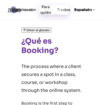
Para
Funciones
Recursos
Iniciar sesión
Precios
Registrarse
Español
quién
Volver al glosario
¿Qué es
Booking?
The process where a client
secures a spot in a class,
course, or workshop
through the online system.
Booking is the first step to