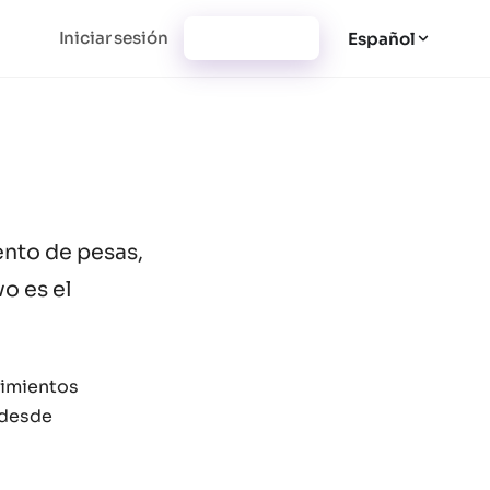
Iniciar sesión
Registrarse
Español
nto de pesas,
o es el
vimientos
: desde