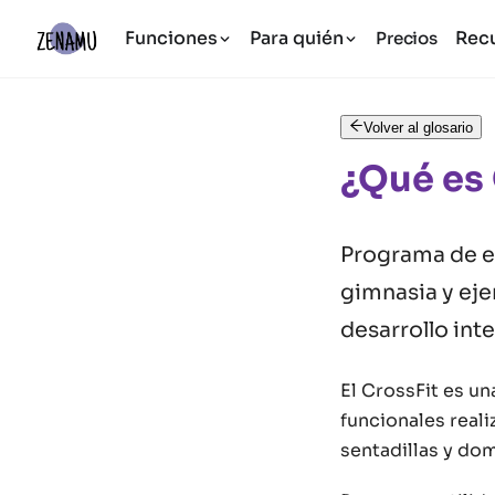
Funciones
Para quién
Rec
Precios
Volver al glosario
¿Qué es 
Programa de e
gimnasia y eje
desarrollo inte
El CrossFit es u
funcionales reali
sentadillas y do