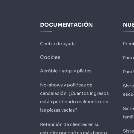
DOCUMENTACIÓN
NUE
Centro de ayuda
Prec
Cookies
Para
Aeróbic + yoga = pilates
Para 
No-shows y políticas de
Sist
cancelación: ¿Cuántos ingresos
escu
están perdiendo realmente con
Sist
las plazas vacías?
famil
Retención de clientes en su
Sist
estudio: por qué es más barato