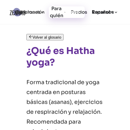
Para
Funciones
Recursos
Iniciar sesión
Precios
Registrarse
Español
quién
Volver al glosario
¿Qué es Hatha
yoga?
Forma tradicional de yoga
centrada en posturas
básicas (asanas), ejercicios
de respiración y relajación.
Recomendada para