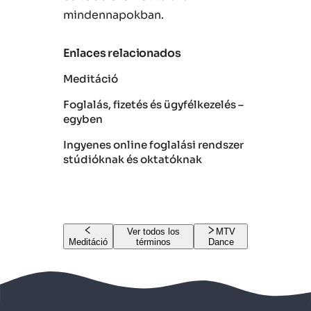
mindennapokban.
Enlaces relacionados
Meditáció
Foglalás, fizetés és ügyfélkezelés –
egyben
Ingyenes online foglalási rendszer
stúdióknak és oktatóknak
Ver todos los
MTV
Meditáció
términos
Dance