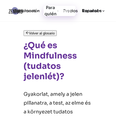
Para
Funciones
Recursos
Iniciar sesión
Precios
Registrarse
Español
quién
Volver al glosario
¿Qué es
Mindfulness
(tudatos
jelenlét)?
Gyakorlat, amely a jelen
pillanatra, a test, az elme és
a környezet tudatos