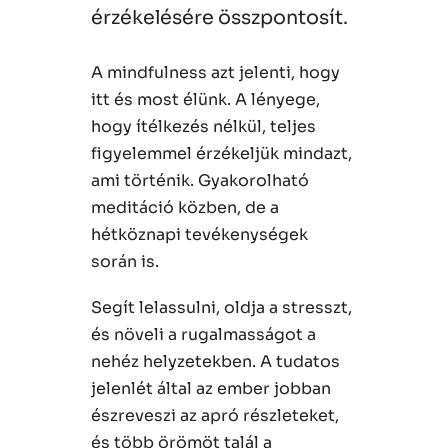
érzékelésére összpontosít.
A mindfulness azt jelenti, hogy
itt és most élünk. A lényege,
hogy ítélkezés nélkül, teljes
figyelemmel érzékeljük mindazt,
ami történik. Gyakorolható
meditáció közben, de a
hétköznapi tevékenységek
során is.
Segít lelassulni, oldja a stresszt,
és növeli a rugalmasságot a
nehéz helyzetekben. A tudatos
jelenlét által az ember jobban
észreveszi az apró részleteket,
és több örömöt talál a