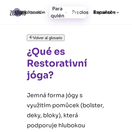
Para
Funciones
Recursos
Iniciar sesión
Precios
Registrarse
Español
quién
Volver al glosario
¿Qué es
Restorativní
jóga?
Jemná forma jógy s
využitím pomůcek (bolster,
deky, bloky), která
podporuje hlubokou