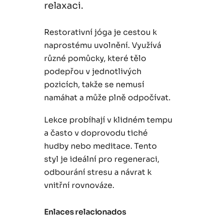
relaxaci.
Restorativní jóga je cestou k
naprostému uvolnění. Využívá
různé pomůcky, které tělo
podepřou v jednotlivých
pozicích, takže se nemusí
namáhat a může plně odpočívat.
Lekce probíhají v klidném tempu
a často v doprovodu tiché
hudby nebo meditace. Tento
styl je ideální pro regeneraci,
odbourání stresu a návrat k
vnitřní rovnováze.
Enlaces relacionados