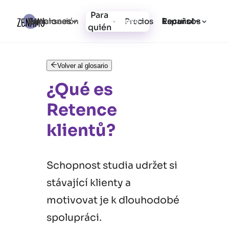
Para
Funciones
Recursos
Iniciar sesión
Precios
Registrarse
Español
quién
Volver al glosario
¿Qué es
Retence
klientů?
Schopnost studia udržet si
stávající klienty a
motivovat je k dlouhodobé
spolupráci.