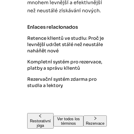
mnohem levnější a efektivnější
než neustálé získávání nových.
Enlaces relacionados
Retence klientů ve studiu: Proč je
levnější udržet stálé než neustále
naháňět nové
Kompletní systém pro rezervace,
platby a správu klientů
Rezervační systém zdarma pro
studia a lektory
Ver todos los
Restorativní
términos
Rezervace
jóga